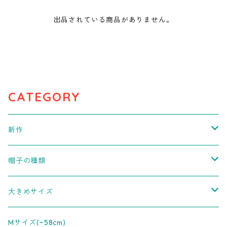
出品されている商品がありません。
CATEGORY
新作
潰れたシルクハット
帽子の種類
重ね着のすゝめ
キャップ
大きめサイズ
ダブルブリムキャップ
ベレー帽
3L(～65cm)
Mサイズ(~58cm)