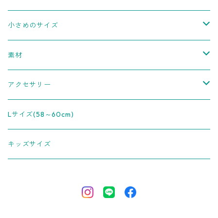
ツートンクロッシェ
ボンネット
LL(～62cm)
小さめのサイズ
パンチング
S
素材
クロッシェ
SS(～54cm)
リネン(麻)
アクセサリー
中折れハット
フェルト
ピアス
Lサイズ(58～60cm)
ウール
チューリップハット
イヤリング
キッズサイズ
ラビット
ボーラーハット
ピンブローチ
バレッタ