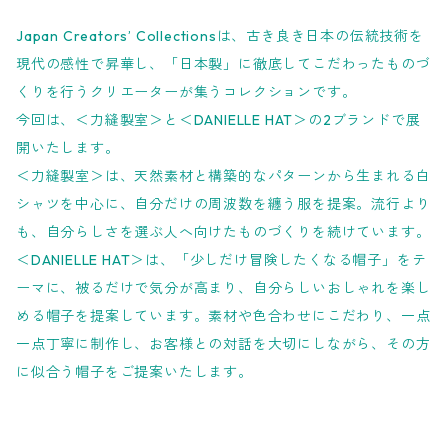
Japan Creators’ Collectionsは、古き良き日本の伝統技術を
現代の感性で昇華し、「日本製」に徹底してこだわったものづ
くりを行うクリエーターが集うコレクションです。
今回は、＜力縫製室＞と＜DANIELLE HAT＞の2ブランドで展
開いたします。
＜力縫製室＞は、天然素材と構築的なパターンから生まれる白
シャツを中心に、自分だけの周波数を纏う服を提案。流行より
も、自分らしさを選ぶ人へ向けたものづくりを続けています。
＜DANIELLE HAT＞は、「少しだけ冒険したくなる帽子」をテ
ーマに、被るだけで気分が高まり、自分らしいおしゃれを楽し
める帽子を提案しています。素材や色合わせにこだわり、一点
一点丁寧に制作し、お客様との対話を大切にしながら、その方
に似合う帽子をご提案いたします。